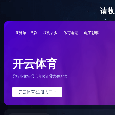
对象已移动
可在
此处
找到该文档
LEJING.COM
|
FHapp官网
|
金年会平台
|
华体会官方端网站登